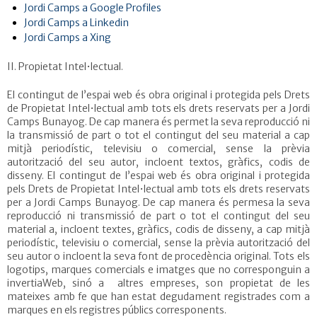
Jordi Camps a Google Profiles
Jordi Camps a Linkedin
Jordi Camps a Xing
II. Propietat Intel•lectual.
El contingut de l’espai web és obra original i protegida pels Drets
de Propietat Intel•lectual amb tots els drets reservats per a Jordi
Camps Bunayog. De cap manera és permet la seva reproducció ni
la transmissió de part o tot el contingut del seu material a cap
mitjà periodístic, televisiu o comercial, sense la prèvia
autorització del seu autor, incloent textos, gràfics, codis de
disseny. El contingut de l’espai web és obra original i protegida
pels Drets de Propietat Intel•lectual amb tots els drets reservats
per a Jordi Camps Bunayog. De cap manera és permesa la seva
reproducció ni transmissió de part o tot el contingut del seu
material a, incloent textes, gràfics, codis de disseny, a cap mitjà
periodístic, televisiu o comercial, sense la prèvia autorització del
seu autor o incloent la seva font de procedència original. Tots els
logotips, marques comercials e imatges que no corresponguin a
invertiaWeb, sinó a altres empreses, son propietat de les
mateixes amb fe que han estat degudament registrades com a
marques en els registres públics corresponents.