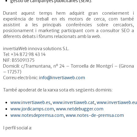
gestió de campanyes publicitàries (SEM).
Durant aquest temps hem adquirit gran coneixement i
experiència de treball en els motors de cerca, com també
assistint a les principals conferències sobre cercadors,
posicionament i marketing participant com a consultor SEO a
diferents debats i fòrums relacionats amb la web.
invertiaWeb innova solutions S.L.
Tel: +34 872 98 43 14
NIF: B55091375
Domicili: c/Tramuntana, nº 24 – Torroella de Montgrí – (Girona
– 17257)
Correu electrònic:
info@invertiaweb.com
També apoderat de la xarxa sota els següents dominis:
www.invertiaweb.es
,
www.invertiaweb.cat
,
www.invertiaweb.eu
www.jordicamps.com
,
www.netdebugger.com
www.notesdepremsa.com
,
www.notes-de-premsa.com
I perfil social a: