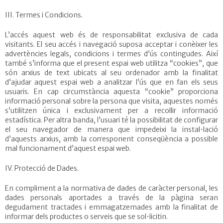
III. Termes i Condicions.
L’accés aquest web és de responsabilitat exclusiva de cada
visitants. El seu accés i navegació suposa acceptar i conèixer les
advertències legals, condicions i termes d’ús contingudes. Així
també s’informa que el present espai web utilitza “cookies”, que
són arxius de text ubicats al seu ordenador amb la finalitat
d’ajudar aquest espai web a analitzar l’ús que en fan els seus
usuaris. En cap circumstància aquesta “cookie” proporciona
informació personal sobre la persona que visita, aquestes només
s’utilitzen única i exclusivament per a recollir informació
estadística. Per altra banda, l’usuari té la possibilitat de configurar
el seu navegador de manera que impedeixi la instal•lació
d’aquests arxius, amb la corresponent conseqüència a possible
mal funcionament d’aquest espai web.
IV. Protecció de Dades.
En compliment a la normativa de dades de caràcter personal, les
dades personals aportades a través de la pàgina seran
degudament tractades i emmagatzemades amb la finalitat de
informar dels productes o serveis que se sol•licitin.