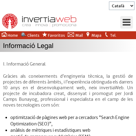
Home
Clients
Favoritos
Mail
Mapa
Tel.
Informació Legal
Empresa
Solucions
Serveis
Clients
I. Informació General.
Promoció
Gràcies als coneixements d’enginyeria tècnica, la gestió de
projectes de diferents àmbits, i l’experiència obtinguda els darrers
10 anys en el desenvolupament web, neix invertiaWeb. Un
projecte de incubadora creat, dissenyat i promogut per Jordi
Camps Bunayog, professional i especialista en el camp de les
noves tecnologies com són:
optimització de pàgines web per a cercadors “Search Engine
Optimization (SEO)”,
anàlisis de mètriques i estadístiques web