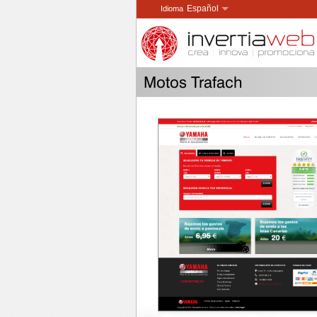
Español
Idioma
Català
Idioma
English
Language
Français
Langue
Motos Trafach