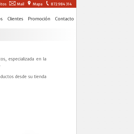
itos
Mail
Mapa
872 984 314
os
Clientes
Promoción
Contacto
s, especializada en la
.
ductos desde su tienda