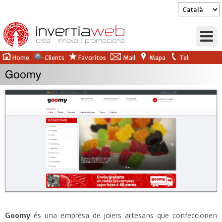
Home
Clients
Favoritos
Mail
Mapa
Tel.
Goomy
Empresa
Solucions
Serveis
Clients
Promoció
Goomy
és una empresa de joiers artesans que confeccionen